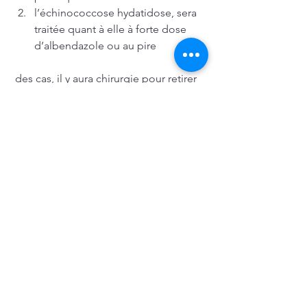
l’échinococcose hydatidose, sera 
traitée quant à elle à forte dose 
d’albendazole ou au pire
 des cas, il y aura chirurgie pour retirer 
une partie du foie
chez le chien
Il sera contaminé de deux façons 
différentes : soit en chassant de petits 
rongeurs ou 
bien en mangeant des abats 
d’herbivore contaminé.
Pour le soigner, il faudra alors le 
vermifuger suivant un protocole bien 
précis. Le vermifuge devra contenir du 
praziquantel afin d’être efficace contre 
cette maladie ! Pensez à ramasser 