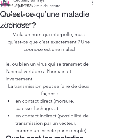
Cec Sailly sur la lys
Tous les posts
28 juin 2023
2 min de lecture
Qu’est-ce qu’une maladie
Premier secours
zoonose ?
Les bons gestes
Voilà un nom qui interpelle, mais 
qu’est-ce que c’est exactement ? Une 
zoonose est une malad
ie, ou bien un virus qui se transmet de 
l’animal vertébré à l’humain et 
inversement.
La transmission peut se faire de deux 
façons :
en contact direct (morsure, 
caresse, léchage…)
en contact indirect (possibilité de 
transmission par un vecteur, 
comme un insecte par exemple)