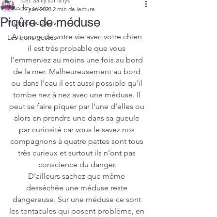
Cec Sailly sur la lys
Tous les posts
29 juin 2023
2 min de lecture
Piqûre de méduse
Premier secours
Au cours de votre vie avec votre chien 
Les bons gestes
il est très probable que vous 
l’emmeniez au moins une fois au bord 
de la mer. Malheureusement au bord 
ou dans l’eau il est aussi possible qu’il 
tombe nez à nez avec une méduse. Il 
peut se faire piquer par l’une d’elles ou 
alors en prendre une dans sa gueule 
par curiosité car vous le savez nos 
compagnons à quatre pattes sont tous 
très curieux et surtout ils n’ont pas 
conscience du danger.
D’ailleurs sachez que même 
desséchée une méduse reste 
dangereuse. Sur une méduse ce sont 
les tentacules qui posent problème, en 