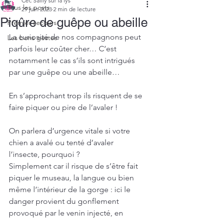
Cec Sailly sur la lys
Tous les posts
29 juin 2023
2 min de lecture
Piqûre de guêpe ou abeille
Premier secours
La curiosité de nos compagnons peut 
Les bons gestes
parfois leur coûter cher… C’est 
notamment le cas s’ils sont intrigués 
par une guêpe ou une abeille…
En s’approchant trop ils risquent de se 
faire piquer ou pire de l’avaler !
On parlera d’urgence vitale si votre 
chien a avalé ou tenté d’avaler 
l’insecte, pourquoi ?
Simplement car il risque de s’être fait 
piquer le museau, la langue ou bien 
même l’intérieur de la gorge : ici le 
danger provient du gonflement 
provoqué par le venin injecté, en 