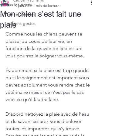
Cec Sailly sur la lys
Tous les posts
29 juin 2023
1 min de lecture
Mon chien s’est fait une
Premier secours
plaie
Les bons gestes
Comme nous les chiens peuvent se 
blesser au cours de leur vie, en 
fonction de la gravité de la blessure 
vous pourrez le soigner vous-même.
Évidemment si la plaie est trop grande 
ou si le saignement est important vous 
devrez absolument vous rendre chez le 
vétérinaire mais si ce n’est pas le cas 
voici ce qu’il faudra faire.
D’abord nettoyez la plaie avec de l’eau 
et du savon, assurez-vous d’enlever 
toutes les impuretés qui s’y trouve. 
Ensuite coupez les poils autour de la 