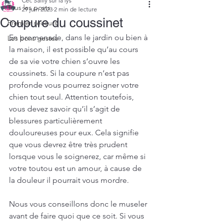
Cec Sailly sur la lys
Tous les posts
29 juin 2023
2 min de lecture
Coupure du coussinet
Premier secours
En promenade, dans le jardin ou bien à 
Les bons gestes
la maison, il est possible qu’au cours 
de sa vie votre chien s’ouvre les 
coussinets. Si la coupure n’est pas 
profonde vous pourrez soigner votre 
chien tout seul. Attention toutefois, 
vous devez savoir qu’il s’agit de 
blessures particulièrement 
douloureuses pour eux. Cela signifie 
que vous devrez être très prudent 
lorsque vous le soignerez, car même si 
votre toutou est un amour, à cause de 
la douleur il pourrait vous mordre.
Nous vous conseillons donc le museler 
avant de faire quoi que ce soit. Si vous 